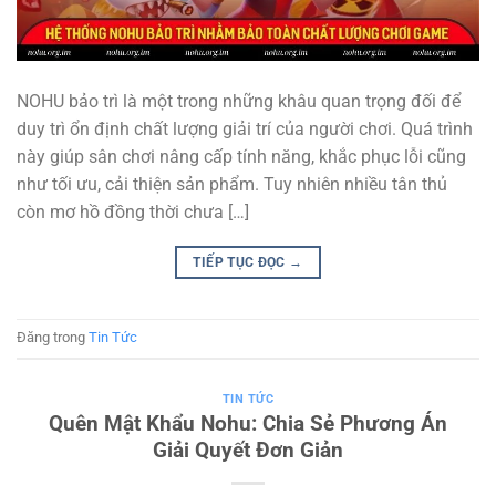
NOHU bảo trì là một trong những khâu quan trọng đối để
duy trì ổn định chất lượng giải trí của người chơi. Quá trình
này giúp sân chơi nâng cấp tính năng, khắc phục lỗi cũng
như tối ưu, cải thiện sản phẩm. Tuy nhiên nhiều tân thủ
còn mơ hồ đồng thời chưa […]
TIẾP TỤC ĐỌC
→
Đăng trong
Tin Tức
TIN TỨC
Quên Mật Khẩu Nohu: Chia Sẻ Phương Án
Giải Quyết Đơn Giản