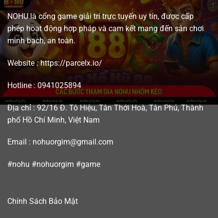
NOHU
là cổng game giải trí trực tuyến uy tín, được cấp
phép hoạt động hợp pháp và cam kết mang đến sân chơi
minh bạch, an toàn.
Website :
https://parcelx.io/
Hotline : 0941025894
Địa chỉ : 92/16 Đ. Tô Hiệu, Tân Thới Hoà, Tân Phú, Thành
phố Hồ Chí Minh, Việt Nam
Email :
nohuorgim@gmail.com
#nohu #nohuorgim #game
Chính Sách Bảo Mật