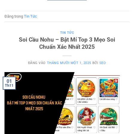
Đăng trong
Tin Tức
TIN TỨC
Soi Cầu Nohu – Bật Mí Top 3 Mẹo Soi
Chuẩn Xác Nhất 2025
ĐĂNG VÀO
THÁNG MƯỜI MỘT 1, 2025
BỞI
SEO
01
Th11