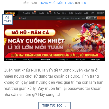
ĐĂNG VÀO
THÁNG MƯỜI MỘT 1, 2025
BỞI
SEO
01
Th11
Quên mật khẩu NOHU là vấn đề thường xuyên xảy ra ở
nhiều người chơi sử dụng tài khoản cá cược. Tình trạng
không chỉ gây ảnh hưởng đến việc giải trí mà còn làm bạn
mất thời gian xử lý. Vậy muốn tìm lại password tài khoản
nhà cái nên làm gì? Hãy cùng […]
TIẾP TỤC ĐỌC
→