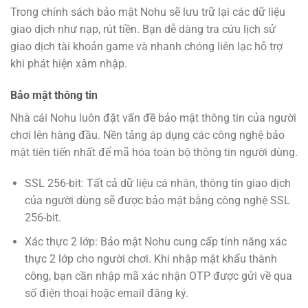
Trong chính sách bảo mật Nohu sẽ lưu trữ lại các dữ liệu
giao dịch như nạp, rút tiền. Bạn dễ dàng tra cứu lịch sử
giao dịch tài khoản game và nhanh chóng liên lạc hỗ trợ
khi phát hiện xâm nhập.
Bảo mật thông tin
Nhà cái Nohu luôn đặt vấn đề bảo mật thông tin của người
chơi lên hàng đầu. Nền tảng áp dụng các công nghệ bảo
mật tiên tiến nhất để mã hóa toàn bộ thông tin người dùng.
SSL 256-bit: Tất cả dữ liệu cá nhân, thông tin giao dịch
của người dùng sẽ được bảo mật bằng công nghệ SSL
256-bit.
Xác thực 2 lớp: Bảo mật Nohu cung cấp tính năng xác
thực 2 lớp cho người chơi. Khi nhập mật khẩu thành
công, bạn cần nhập mã xác nhận OTP được gửi về qua
số điện thoại hoặc email đăng ký.