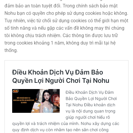
đảm bảo an toàn tuyệt đối. Trong chính sách bảo mật
Nohu bạn có quyền cho phép sử dụng cookies hoặc không.
Tuy nhiên, việc từ chối sử dụng cookies có thể giới hạn một
số tính năng và nếu gặp các vấn đề không may thì chúng
tôi không chịu trách nhiệm. Các thông tin được lưu trữ
trong cookies khoảng 1 năm, không duy trì mãi tại hệ
thống.