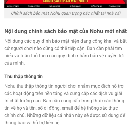
Chính sách bảo mật Nohu quan trọng bậc nhất tại nhà cái
Nội dung chính sách bảo mật của Nohu mới nhất
Nội dung các quy định bảo mật hiện đang công khai và bất
cứ người chơi nào cũng có thể tiếp cận. Bạn cần phải tìm
hiểu và tuân thủ theo các quy định nhằm bảo vệ quyền lợi
của mình.
Thu thập thông tin
Nohu thu thập thông tin người chơi nhằm mục đích hỗ trợ
các hoạt động trên nền tảng và cung cấp các dịch vụ giải
trí chất lượng cao. Bạn cần cung cấp trung thực các thông
tin về họ và tên, số di động, email để hệ thống xác thực
chính chủ. Những dữ liệu cá nhân này sẽ được sử dụng để
thông báo và hỗ trợ liên hệ.