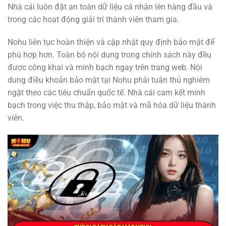
Nhà cái luôn đặt an toàn dữ liệu cá nhân lên hàng đầu và
trong các hoạt động giải trí thành viên tham gia.
Nohu liên tục hoàn thiện và cập nhật quy định bảo mật để
phù hợp hơn. Toàn bộ nội dung trong chính sách này đều
được công khai và minh bạch ngay trên trang web. Nội
dung điều khoản bảo mật tại Nohu phải tuân thủ nghiêm
ngặt theo các tiêu chuẩn quốc tế. Nhà cái cam kết minh
bạch trong việc thu thập, bảo mật và mã hóa dữ liệu thành
viên.