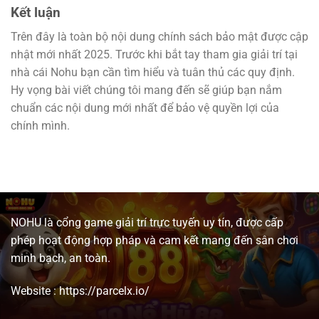
Kết luận
Trên đây là toàn bộ nội dung chính sách bảo mật được cập
nhật mới nhất 2025. Trước khi bắt tay tham gia giải trí tại
nhà cái Nohu bạn cần tìm hiểu và tuân thủ các quy định.
Hy vọng bài viết chúng tôi mang đến sẽ giúp bạn nắm
chuẩn các nội dung mới nhất để bảo vệ quyền lợi của
chính mình.
NOHU
là cổng game giải trí trực tuyến uy tín, được cấp
phép hoạt động hợp pháp và cam kết mang đến sân chơi
minh bạch, an toàn.
Website :
https://parcelx.io/