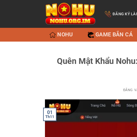
Bỏ
qua
ĐĂNG KÝ LÀ
nội
dung
NOHU
GAME BẮN CÁ
Quên Mật Khẩu Nohu:
ĐĂNG 
01
Th11