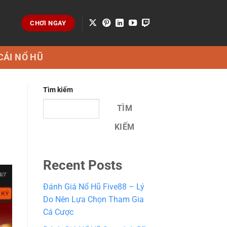
CHƠI NGAY
CÁI NỔ HŨ
Tìm kiếm
TÌM
KIẾM
Recent Posts
Đánh Giá Nổ Hũ Five88 – Lý
Do Nên Lựa Chọn Tham Gia
Cá Cược