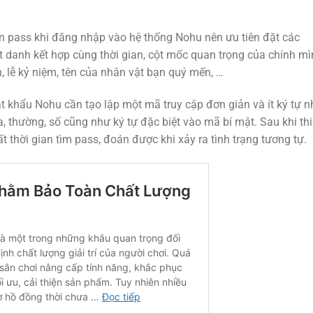
 pass khi đăng nhập vào hệ thống Nohu nên ưu tiên đặt các
ệt danh kết hợp cùng thời gian, cột mốc quan trọng của chính mì
 lễ kỷ niệm, tên của nhân vật bạn quý mến, …
 khẩu Nohu cần tạo lập một mã truy cập đơn giản và ít ký tự n
, thường, số cũng như ký tự đặc biệt vào mã bí mật. Sau khi thi
 thời gian tìm pass, đoán được khi xảy ra tình trạng tương tự.