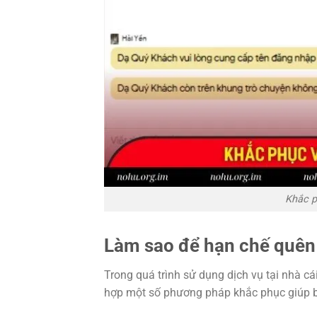
Khắc p
Làm sao để hạn chế quê
Trong quá trình sử dụng dịch vụ tại nhà c
hợp một số phương pháp khắc phục giúp b