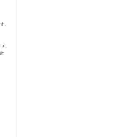
nh.
hất.
ết