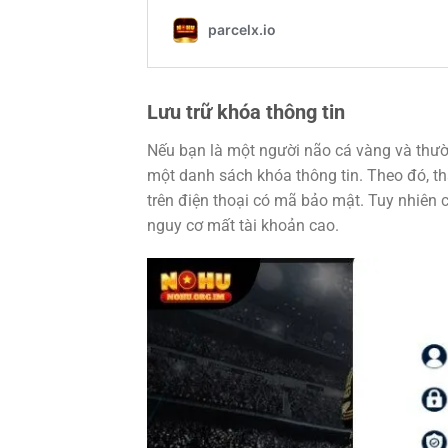
Lưu trữ khóa thông tin
Nếu bạn là một người não cá vàng và thườ
một danh sách khóa thông tin. Theo đó, th
trên điện thoại có mã bảo mật. Tuy nhiên 
nguy cơ mất tài khoản cao.