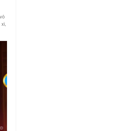
 vô
xì,