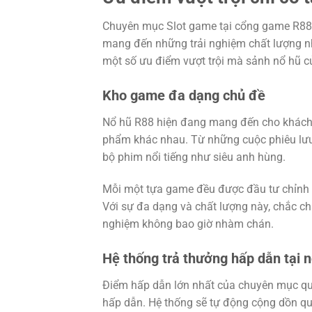
Chuyên mục Slot game tại cổng game R88 đ
mang đến những trải nghiệm chất lượng nhấ
một số ưu điểm vượt trội mà sảnh nổ hũ c
Kho game đa dạng chủ đề
Nổ hũ R88 hiện đang mang đến cho khách 
phẩm khác nhau. Từ những cuộc phiêu lưu
bộ phim nổi tiếng như siêu anh hùng.
Mỗi một tựa game đều được đầu tư chỉnh c
Với sự đa dạng và chất lượng này, chắc c
nghiệm không bao giờ nhàm chán.
Hệ thống trả thưởng hấp dẫn tại 
Điểm hấp dẫn lớn nhất của chuyên mục quay
hấp dẫn. Hệ thống sẽ tự động cộng dồn quỹ