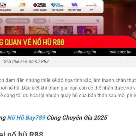
Giới thiệu về nổ hũ R88
òn đem đến những thiết kế đồ họa tinh xảo, âm thanh chân thự
chơi nổ hũ. Đặc biệt khi tham gia, bạn còn có thể nhận được vô 
ễ dàng tối ưu hóa lợi nhuận quay hũ của bản thân sau mỗi phi
ợng
Nổ Hũ Bay789
Cùng Chuyên Gia 2025
tại nổ hũ R88