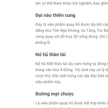
em có thể tham khảo trải nghiệm, bao gồm
Đại náo thiên cung
Đây là siêu phẩm quay hũ được lấy bối cả
tiếng như Tôn Ngộ Không, Sa Tăng, Trư Bát
vòng quay với đồ họa 3D sống động. Chỉ 
khổng lồ.
Nổ hũ thần tài
Nổ hũ R88 thần tài lấy cảm hứng từ đồng 
trong văn hóa Á Đông. Trò chơi này có tỷ 
cược thủ. Đặc biệt trong các dịp đặc biệt 
siêu phẩm này.
Đường mạt chược
Là siêu phẩm quay hũ được kết hợp khéo l