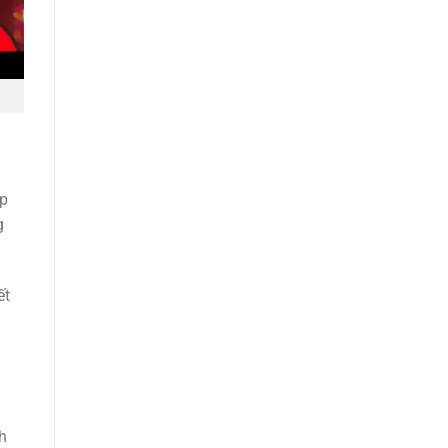
ợp
g
ết
h