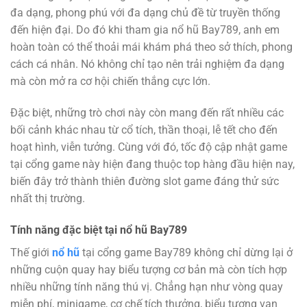
đa dạng, phong phú với đa dạng chủ đề từ truyền thống
đến hiện đại. Do đó khi tham gia nổ hũ Bay789, anh em
hoàn toàn có thể thoải mái khám phá theo sở thích, phong
cách cá nhân. Nó không chỉ tạo nên trải nghiệm đa dạng
mà còn mở ra cơ hội chiến thắng cực lớn.
Đặc biệt, những trò chơi này còn mang đến rất nhiều các
bối cảnh khác nhau từ cổ tích, thần thoại, lễ tết cho đến
hoạt hình, viễn tưởng. Cùng với đó, tốc độ cập nhật game
tại cổng game này hiện đang thuộc top hàng đầu hiện nay,
biến đây trở thành thiên đường slot game đáng thử sức
nhất thị trường.
Tính năng đặc biệt tại nổ hũ Bay789
Thế giới
nổ hũ
tại cổng game Bay789 không chỉ dừng lại ở
những cuộn quay hay biểu tượng cơ bản mà còn tích hợp
nhiều những tính năng thú vị. Chẳng hạn như vòng quay
miễn phí, minigame, cơ chế tích thưởng, biểu tượng vạn