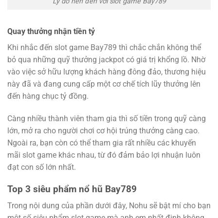
Lý do nên đến với slot game Bay789
Quay thưởng nhận tiền tỷ
Khi nhắc đến slot game Bay789 thì chắc chắn không thể
bỏ qua những quỹ thưởng jackpot có giá trị khổng lồ. Nhờ
vào việc sở hữu lượng khách hàng đông đảo, thương hiệu
này đã và đang cung cấp một cơ chế tích lũy thưởng lên
đến hàng chục tỷ đồng.
Càng nhiều thành viên tham gia thì số tiền trong quỹ càng
lớn, mở ra cho người chơi cơ hội trúng thưởng càng cao.
Ngoài ra, bạn còn có thể tham gia rất nhiều các khuyến
mãi slot game khác nhau, từ đó đảm bảo lợi nhuận luôn
đạt con số lớn nhất.
Top 3 siêu phẩm nổ hũ Bay789
Trong nội dung của phần dưới đây, Nohu sẽ bật mí cho bạn
một số siêu phẩm slot game mà anh em nhất định không