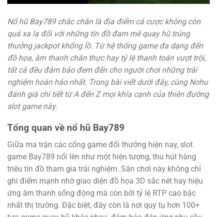
Nổ hũ Bay789 chắc chắn là địa điểm cá cược không còn
quá xa lạ đối với những tín đồ đam mê quay hũ trúng
thưởng jackpot khổng lồ. Từ hệ thống game đa dạng đến
đồ họa, âm thanh chân thực hay tỷ lệ thanh toán vượt trội,
tất cả đều đảm bảo đem đến cho người chơi những trải
nghiệm hoàn hảo nhất. Trong bài viết dưới đây, cùng Nohu
đánh giá chi tiết từ A đến Z mọi khía cạnh của thiên đường
slot game này.
Tổng quan về nổ hũ Bay789
Giữa ma trận các cổng game đổi thưởng hiện nay, slot
game Bay789 nổi lên như một hiện tượng, thu hút hàng
triệu tín đồ tham gia trải nghiệm. Sân chơi này không chỉ
ghi điểm mạnh nhờ giao diện đồ họa 3D sắc nét hay hiệu
ứng âm thanh sống động mà còn bởi tỷ lệ RTP cao bậc
nhất thị trường. Đặc biệt, đây còn là nơi quy tụ hơn 100+