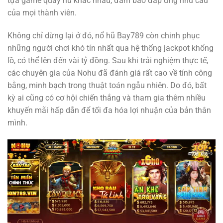
tựa game quay hũ khác nhau, đảm bảo đáp ứng nhu cầu
của mọi thành viên.
Không chỉ dừng lại ở đó, nổ hũ Bay789 còn chinh phục
những người chơi khó tín nhất qua hệ thống jackpot khổng
lồ, có thể lên đến vài tỷ đồng. Sau khi trải nghiệm thực tế,
các chuyên gia của Nohu đã đánh giá rất cao về tính công
bằng, minh bạch trong thuật toán ngẫu nhiên. Do đó, bất
kỳ ai cũng có cơ hội chiến thắng và tham gia thêm nhiều
khuyến mãi hấp dẫn để tối đa hóa lợi nhuận của bản thân
mình.