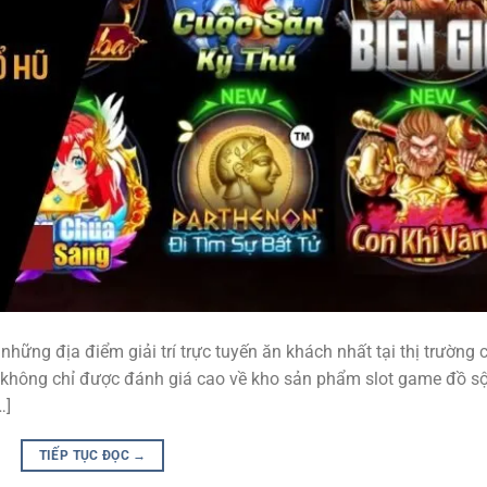
hững địa điểm giải trí trực tuyến ăn khách nhất tại thị trường 
i không chỉ được đánh giá cao về kho sản phẩm slot game đồ s
…]
TIẾP TỤC ĐỌC
→