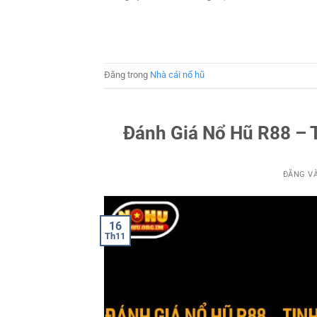
Đăng trong
Nhà cái nổ hũ
Đánh Giá Nổ Hũ R88 – 
ĐĂNG V
16
Th11