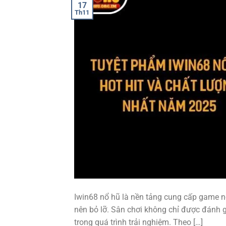
17
Th11
Iwin68 nổ hũ là nền tảng cung cấp game nổ
nên bỏ lỡ. Sân chơi không chỉ được đánh g
trong quá trình trải nghiệm. Theo […]