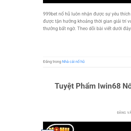
999bet nổ hũ luôn nhận được sự yêu thích 
được tận hưởng khoảng thời gian giải trí 
thưởng bất ngờ. Theo dõi bài viết dưới đây
Đăng trong
Nhà cái nổ hũ
Tuyệt Phẩm Iwin68 Nổ
ĐĂNG V