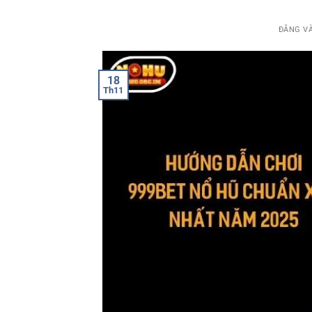
ĐĂNG V
18
Th11