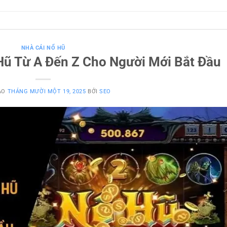
NHÀ CÁI NỔ HŨ
Hũ Từ A Đến Z Cho Người Mới Bắt Đầu
ÀO
THÁNG MƯỜI MỘT 19, 2025
BỞI
SEO