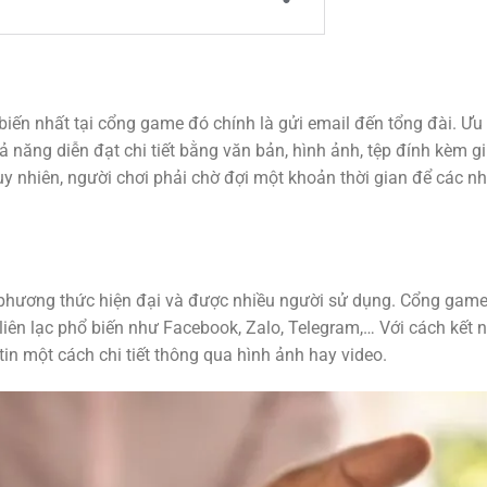
iến nhất tại cổng game đó chính là gửi email đến tổng đài. Ưu
 năng diễn đạt chi tiết bằng văn bản, hình ảnh, tệp đính kèm g
 nhiên, người chơi phải chờ đợi một khoản thời gian để các n
 phương thức hiện đại và được nhiều người sử dụng. Cổng gam
liên lạc phổ biến như Facebook, Zalo, Telegram,… Với cách kết n
in một cách chi tiết thông qua hình ảnh hay video.