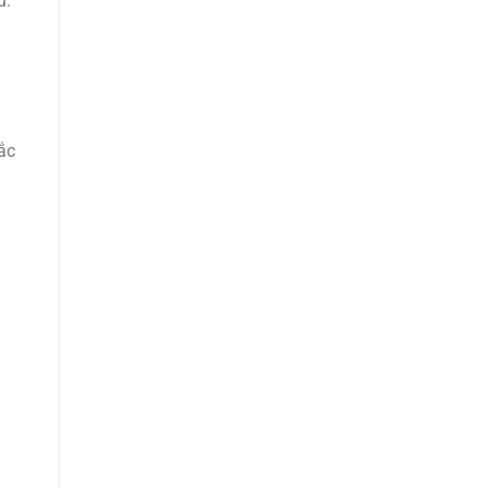
u:
ắc