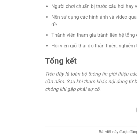
Người chơi chuẩn bị trước câu hỏi hay 
Nên sử dụng các hình ảnh và video qua
đề.
Thành viên tham gia tránh liên hệ tổn
Hội viên giữ thái độ thân thiện, nghiê
Tổng kết
Trên đây là toàn bộ thông tin giới thiệu c
cần nắm. Sau khi tham khảo nội dung từ bà
chóng khi gặp phải sự cố.
Bài viết này được đăn