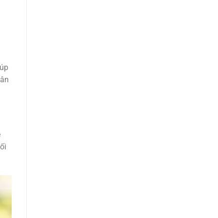
iúp
hân
e
ối