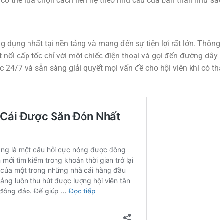
 có thể lựa chọn cách liên hệ theo nhu cầu của bản thân như sa
ng dụng nhất tại nền tảng và mang đến sự tiện lợi rất lớn. Thông
 nối cấp tốc chỉ với một chiếc điện thoại và gọi đến đường dây
c 24/7 và sẵn sàng giải quyết mọi vấn đề cho hội viên khi có th