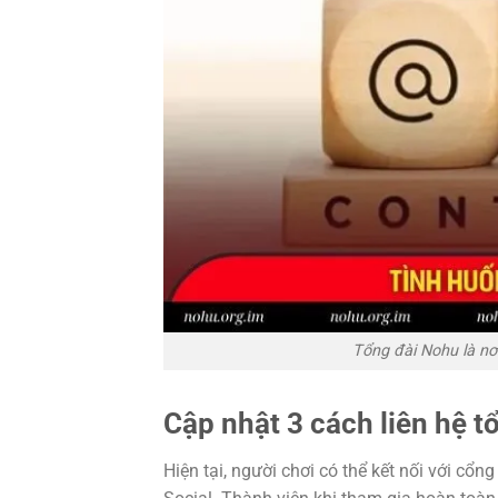
Tổng đài Nohu là nơ
Cập nhật 3 cách liên hệ t
Hiện tại, người chơi có thể kết nối với c