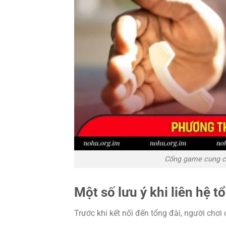
Cổng game cung cấp
Một số lưu ý khi liên hệ 
Trước khi kết nối đến tổng đài, người chơ