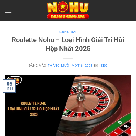
Bỏ
qua
nội
dung
SÒNG BÀI
Roulette Nohu – Loại Hình Giải Trí Hồi
Hộp Nhất 2025
ĐĂNG VÀO
THÁNG MƯỜI MỘT 6, 2025
BỞI
SEO
06
Th11