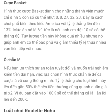
Cược Basket
Hình thức cược Basket dành cho những thành viên muốn
chỉ định 5 con số cụ thể như: 0, 8, 27, 32, 23. Đây là cách
chơi phổ biến theo kiểu America với tỷ lệ thắng lên đến
13%. Mức ăn nó là 6:1 tức là nếu anh em đặt 1$ sẽ có thể
thắng 6$. Tuy lượng tiền này không quá nhiều nhưng nó
giúp anh em có thể bao phủ và giảm thiểu tỷ lệ thua nhiều
ván liên tiếp với nhau.
Ô chẵn lẻ
Nếu bạn ưa thích sự an toàn tuyệt đối và muốn trải nghiệm
kiếm tiền dài hạn, việc lựa chọn hình thức chẵn lẻ để cá
cược là vô cùng thông minh. Tỷ lệ thắng cho loại hình này
lên đến gần 50% thể nên tiền thưởng cũng quanh quẩn giá
trị x2. Ví dụ bạn đặt vào 100K sẽ có thể thắng cả lãi lẫn lời
lên đến 200K.
Luật chơi Roulette Nohu