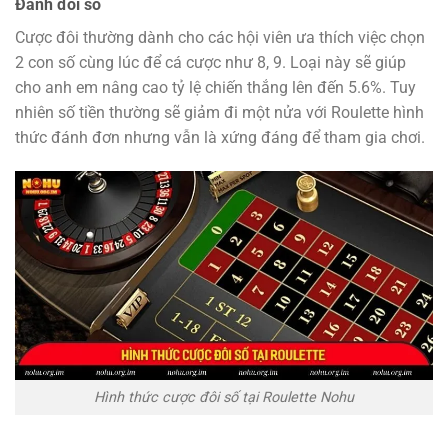
Đánh đôi số
Cược đôi thường dành cho các hội viên ưa thích việc chọn
2 con số cùng lúc để cá cược như 8, 9. Loại này sẽ giúp
cho anh em nâng cao tỷ lệ chiến thắng lên đến 5.6%. Tuy
nhiên số tiền thường sẽ giảm đi một nửa với Roulette hình
thức đánh đơn nhưng vẫn là xứng đáng để tham gia chơi.
Hình thức cược đôi số tại Roulette Nohu