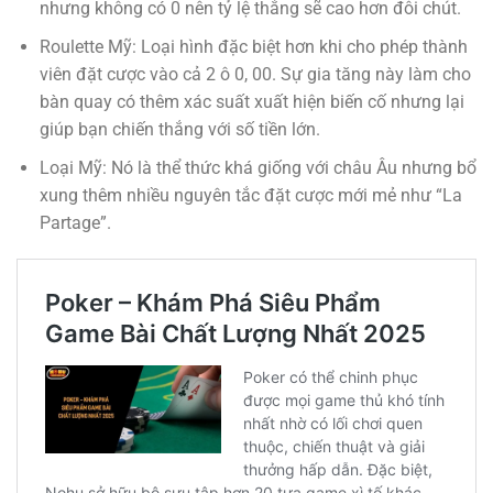
nhưng không có 0 nên tỷ lệ thắng sẽ cao hơn đôi chút.
Roulette Mỹ: Loại hình đặc biệt hơn khi cho phép thành
viên đặt cược vào cả 2 ô 0, 00. Sự gia tăng này làm cho
bàn quay có thêm xác suất xuất hiện biến cố nhưng lại
giúp bạn chiến thắng với số tiền lớn.
Loại Mỹ: Nó là thể thức khá giống với châu Âu nhưng bổ
xung thêm nhiều nguyên tắc đặt cược mới mẻ như “La
Partage”.