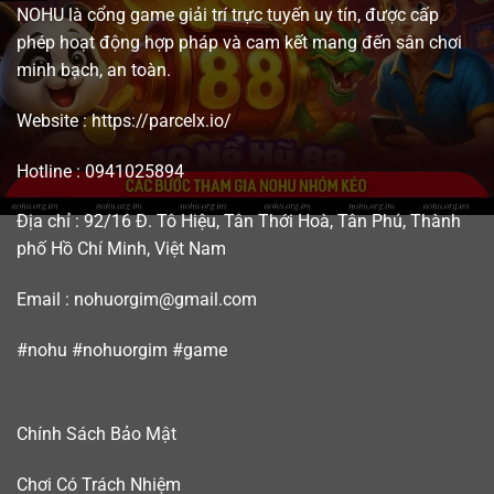
NOHU
là cổng game giải trí trực tuyến uy tín, được cấp
phép hoạt động hợp pháp và cam kết mang đến sân chơi
minh bạch, an toàn.
Website :
https://parcelx.io/
Hotline : 0941025894
Địa chỉ : 92/16 Đ. Tô Hiệu, Tân Thới Hoà, Tân Phú, Thành
phố Hồ Chí Minh, Việt Nam
Email :
nohuorgim@gmail.com
#nohu #nohuorgim #game
Chính Sách Bảo Mật
Chơi Có Trách Nhiệm