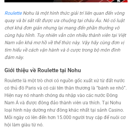
Roulette
Nohu là một hình thức giải trí liên quan đến vòng
quay và bi sắt rất được ưa chuộng tại châu Âu. Nó có luật
chơi khá đơn giản nhưng lại mang đến phần thưởng vô
cùng hậu hĩnh. Tuy nhiên vẫn còn nhiều thành viên tại Việt
Nam vẫn khá mơ hồ về thể thức này. Vậy hãy cùng đơn vị
tìm hiểu về cách vận hành và ô cược trong bộ môn đình
đám này.
Giới thiệu về Roulette tại Nohu
Roulette là một trò chơi có nguồn gốc xuất xứ từ đất nước
có thủ đô Paris và có cái tên thân thương là “bánh xe nhỏ”.
Hiện nay nó nhanh chóng du nhập vào các nước Đông
Nam Á và được đông đảo thành viên ưa thích. Tại Nohu
loại hình này dường như đông khác nhất tại sảnh Casino.
Mỗi ngày có lên đến hơn 15.000 người truy cập để nuôi cơ
hội làm giàu từ nó.