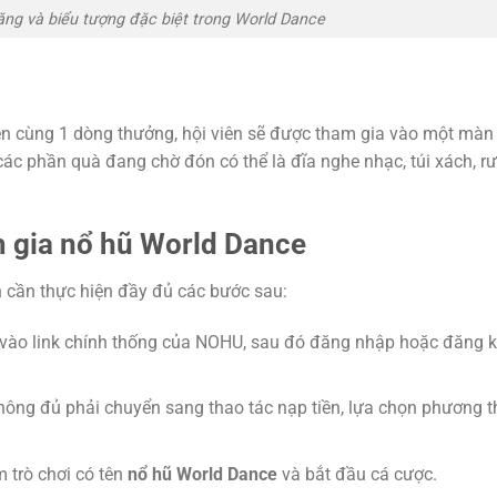
năng và biểu tượng đặc biệt trong World Dance
rên cùng 1 dòng thưởng, hội viên sẽ được tham gia vào một màn
 các phần quà đang chờ đón có thể là đĩa nghe nhạc, túi xách, r
m gia nổ hũ World Dance
ạn cần thực hiện đầy đủ các bước sau:
p vào link chính thống của NOHU, sau đó đăng nhập hoặc đăng 
không đủ phải chuyển sang thao tác nạp tiền, lựa chọn phương 
 trò chơi có tên
nổ hũ World Dance
và bắt đầu cá cược.