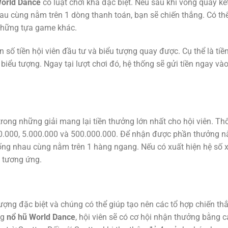
World Dance
có luật chơi khá đặc biệt. Nếu sau khi vòng quay kế
hau cùng nằm trên 1 dòng thanh toán, bạn sẽ chiến thắng. Có th
i những tựa game khác.
n số tiền hội viên đầu tư và biểu tượng quay được. Cụ thể là tiề
iểu tượng. Ngay tại lượt chơi đó, hệ thống sẽ gửi tiền ngay vào
trong những giải mang lại tiền thưởng lớn nhất cho hội viên. Th
0.000, 5.000.000 và 500.000.000. Để nhận được phần thưởng nà
iống nhau cùng nằm trên 1 hàng ngang. Nếu có xuất hiện hệ số 
n tương ứng.
ượng đặc biệt và chúng có thể giúp tạo nên các tổ hợp chiến th
ng
nổ hũ World Dance
, hội viên sẽ có cơ hội nhận thưởng bằng 