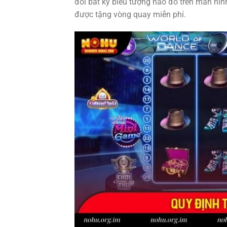
đổi bất kỳ biểu tượng nào đó trên màn hình,
được tặng vòng quay miễn phí.