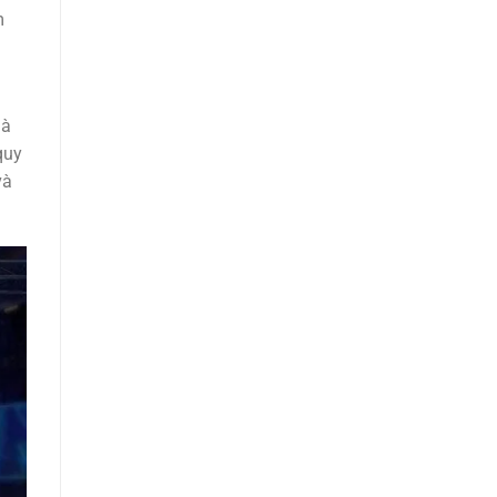
m
là
quy
và