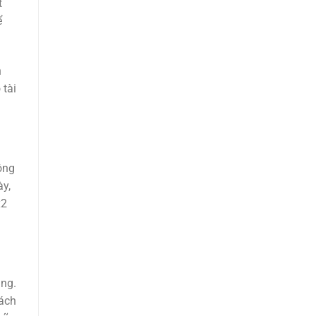
t
ể
n
 tài
ông
y,
x2
ắng.
cách