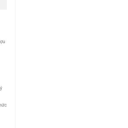
ượu
ký
thức