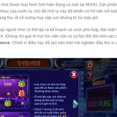
 chơi thuộc loại hình Slot hiện đang có mặt tại NOHU. Sản phẩ
hạc của nước ta, chủ đề mới lạ này đã khiến nó trở nên nổi bật
tảng thu về số lượng truy cập cực khủng từ lúc bấy giờ.
úp người chơi có thể lập ra kế hoạch cá cược phù hợp, đặc biệt 
. Không chỉ giải trí mà hội viên còn có cơ hội đổi đời nhờ vào 
Dance
. Chính vì điều này đã tạo nên một trải nghiệm đầy thú vị 