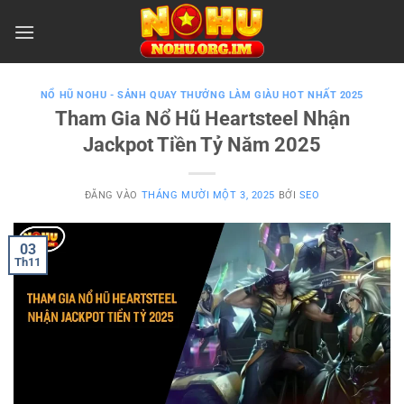
Bỏ
qua
nội
dung
NỔ HŨ NOHU - SẢNH QUAY THƯỞNG LÀM GIÀU HOT NHẤT 2025
Tham Gia Nổ Hũ Heartsteel Nhận
Jackpot Tiền Tỷ Năm 2025
ĐĂNG VÀO
THÁNG MƯỜI MỘT 3, 2025
BỞI
SEO
03
Th11