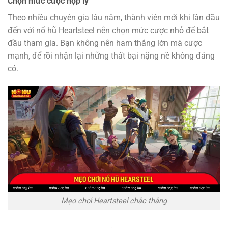
Chọn mức cược hợp lý
Theo nhiều chuyên gia lâu năm, thành viên mới khi lần đầu
đến với nổ hũ Heartsteel nên chọn mức cược nhỏ để bắt
đầu tham gia. Bạn không nên ham thắng lớn mà cược
mạnh, để rồi nhận lại những thất bại nặng nề không đáng
có.
Mẹo chơi Heartsteel chắc thắng