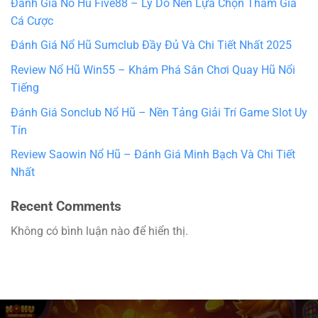
Đánh Giá Nổ Hũ Five88 – Lý Do Nên Lựa Chọn Tham Gia
Cá Cược
Đánh Giá Nổ Hũ Sumclub Đầy Đủ Và Chi Tiết Nhất 2025
Review Nổ Hũ Win55 – Khám Phá Sân Chơi Quay Hũ Nổi
Tiếng
Đánh Giá Sonclub Nổ Hũ – Nền Tảng Giải Trí Game Slot Uy
Tín
Review Saowin Nổ Hũ – Đánh Giá Minh Bạch Và Chi Tiết
Nhất
Recent Comments
Không có bình luận nào để hiển thị.