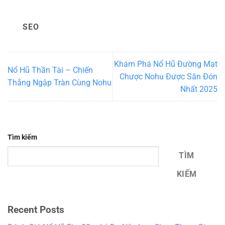
SEO
Khám Phá Nổ Hũ Đường Mạt
Nổ Hũ Thần Tài – Chiến
Chược Nohu Được Săn Đón
Thắng Ngập Tràn Cùng Nohu
Nhất 2025
Tìm kiếm
TÌM
KIẾM
Recent Posts