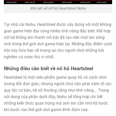
Đôi nét về nổ hũ Heartsteel Nohu
Tại nhà cái Nohu, Heartsteel được xây dựng với một không
gian game hiện đại cùng nhiều tính năng đặc biệt. Kết hợp
với hệ thống âm thanh nổi bật đã tạo nên một làn sóng
mới trong thế giới slot game hiện tại. Những đặc điểm vượt
trội này hứa hẹn sẽ mang lại cho người chơi những trải
nghiệm cá cược thú vị nhất.
Những điều cần biết về nổ hũ Heartsteel
Heartsteel là một siêu phẩm game quay hũ có cách chơi
tương đối đơn giản, nhưng người chơi cần phải nắm rõ các
quy tắc cơ bản, hệ số thưởng cũng như tính năng,… Trong
nội dung của phần dưới đây, Nohu sẽ tổng hợp chi tiết
những kiến thức quan trọng mà anh em cần nhớ kỹ trước
khi bước vào thế giới slot game đình đám này.