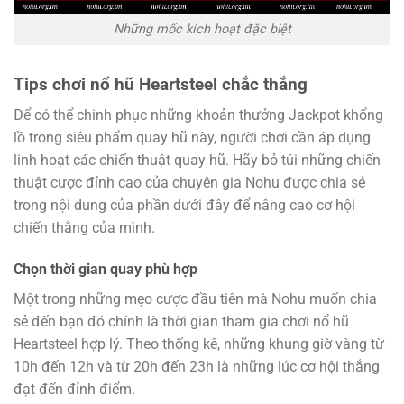
Những mốc kích hoạt đặc biệt
Tips chơi nổ hũ Heartsteel chắc thắng
Để có thể chinh phục những khoản thưởng Jackpot khổng
lồ trong siêu phẩm quay hũ này, người chơi cần áp dụng
linh hoạt các chiến thuật quay hũ. Hãy bỏ túi những chiến
thuật cược đỉnh cao của chuyên gia Nohu được chia sẻ
trong nội dung của phần dưới đây để nâng cao cơ hội
chiến thắng của mình.
Chọn thời gian quay phù hợp
Một trong những mẹo cược đầu tiên mà Nohu muốn chia
sẻ đến bạn đó chính là thời gian tham gia chơi nổ hũ
Heartsteel hợp lý. Theo thống kê, những khung giờ vàng từ
10h đến 12h và từ 20h đến 23h là những lúc cơ hội thắng
đạt đến đỉnh điểm.