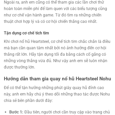
Ngoài ra, anh em cũng có thể tham gia các lần chơi thử
hoàn toàn miễn phí để làm quen với các biểu tượng cũng
như cơ chế vận hành game. Từ đó tìm ra những chiến
thuật chơi hợp lý và có cơ hội chiến thắng cao nhất.
Tận dụng cơ chế tích tim
Khi chơi nổ hũ Heartsteel, cơ chế tích tim chắc chắn là điều
mà bạn cần quan tâm nhất bởi nó ảnh hưởng đến cơ hội
thắng rất lớn. Hãy tận dụng tối đa bằng cách cố gắng có
những vòng thắng vừa đủ. Như vậy anh em sẽ luôn nhận
được thưởng lớn.
Hướng dẫn tham gia quay nổ hũ Heartsteel Nohu
Để có thể tận hưởng những phút giây quay hũ đỉnh cao
này, anh em hãy chú ý theo dõi những thao tác được Nohu
chia sẻ bên phần dưới đây:
Bước 1:
Đầu tiên, người chơi cần truy cập vào trang chủ