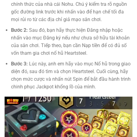
chính thức của nhà cái Nohu. Chú ý kiểm tra rõ nguồn
gốc đường link trước khi nhấn vào để hạn chế tối đa
mọi rủi ro từ các địa chỉ giả mạo sân chơi.
Bước 2:
Sau đó, bạn hãy thực hiện Đăng nhập hoặc
nhấn vào mục Đăng ký nếu như chưa sở hữu tài khoản
của sân chơi. Tiếp theo, bạn cần Nạp tiền để có đủ số
vốn tham gia chơi nổ hũ Heartsteel.
Bước 3:
Lúc này, anh em hãy vào mục Nổ hũ trong giao
diện đó, sau đó tìm và chọn Heartsteel. Cuối cùng, hãy
chọn mức cược và nhấn nút Spin để bắt đầu hành trình
chinh phục Jackpot khổng lồ của mình.