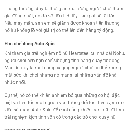
Thông thường, đây là thời gian mà lượng người chơi tham
gia đông nhất, do đó số tiền tích lũy Jackpot sẽ rất lớn.
Nếu may mắn, anh em sẽ giành được khoản tiền thưởng
nổ hũ khổng lồ với giá trị có thể lên đến hàng tỷ động.
Hạn chế dùng Auto Spin
Khi tham gia trải nghiệm nổ hũ Heartsteel tại nhà cái Nohu,
người chơi nên hạn chế sử dụng tính năng quay tự động.
Mặc dù đây là một công cụ giúp người chơi có thể không
mất sức khi chơi nhưng nó mang lại những vấn đề khá
nhức nhối.
Cụ thể, nó có thể khiến anh em bỏ qua những cơ hội đặc
biệt và tiêu tốn một nguồn vốn tương đối lớn. Bên cạnh đó,
việc sử dụng Auto Spin để chơi cũng khiến bạn mất đi tính
trải nghiệm kịch tính vốn có trong các trò chơi quay hũ.