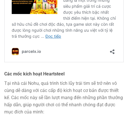
Các mốc kích hoạt Heartsteel
Tại nhà cái Nohu, quá trình tích lũy trái tim sẽ trở nên vô
cùng dễ dàng với các cấp độ kích hoạt cơ bản được thiết
kế. Các mốc này sẽ lần lượt mang đến những phần thưởng
hấp dẫn, giúp người chơi có thể nhanh chóng đạt được
mục đích của mình: