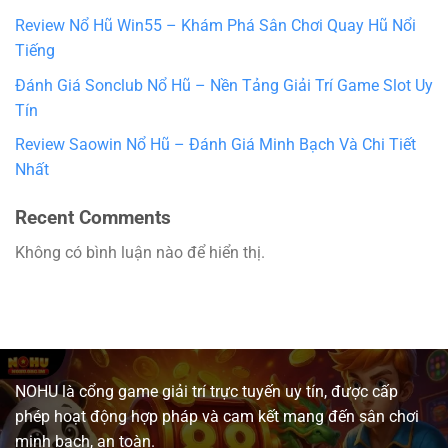
Review Nổ Hũ Win55 – Khám Phá Sân Chơi Quay Hũ Nổi
Tiếng
Đánh Giá Sonclub Nổ Hũ – Nền Tảng Giải Trí Game Slot Uy
Tín
Review Saowin Nổ Hũ – Đánh Giá Minh Bạch Và Chi Tiết
Nhất
Recent Comments
Không có bình luận nào để hiển thị.
NOHU
là cổng game giải trí trực tuyến uy tín, được cấp
phép hoạt động hợp pháp và cam kết mang đến sân chơi
minh bạch, an toàn.