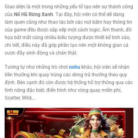
Giao diện là một trong những yếu tố tạo nên sự thành công
của
Nổ Hũ Rừng Xanh
. Tại đây, hội viên có thể dễ dàng
làm quen cũng như thao tác bởi các nút bấm hay thông tin
của game đều được sắp xếp một cách logic. Âm thanh, đồ
họa bắt mắt cùng nhiều biểu tượng được thiết kế tinh xảo,
chi tiết, điều này đã góp phần tạo nên một không gian cá
cược đầy sinh động và chân thật.
Tương tự như những trò chơi
nohu
khác, hội viên sẽ nhận
tiền thưởng khi quay trúng các dòng trả thưởng theo quy
định. Bên cạnh đó còn được hệ thống hỗ trợ thông qua các
tính năng đặc biệt, điển hình như vòng quay miễn phí,
Scatter, Wild,…