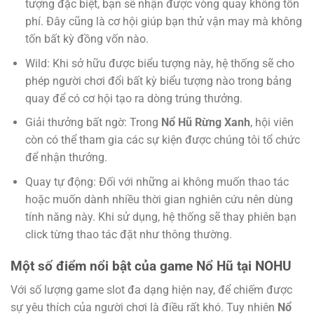
tượng đặc biệt, bạn sẽ nhận được vòng quay không tốn
phí. Đây cũng là cơ hội giúp bạn thử vận may mà không
tốn bất kỳ đồng vốn nào.
Wild: Khi sở hữu được biểu tượng này, hệ thống sẽ cho
phép người chơi đổi bất kỳ biểu tượng nào trong bảng
quay để có cơ hội tạo ra dòng trúng thưởng.
Giải thưởng bất ngờ: Trong
Nổ Hũ Rừng Xanh
, hội viên
còn có thể tham gia các sự kiện được chúng tôi tổ chức
để nhận thưởng.
Quay tự động: Đối với những ai không muốn thao tác
hoặc muốn dành nhiều thời gian nghiên cứu nên dùng
tính năng này. Khi sử dụng, hệ thống sẽ thay phiên bạn
click từng thao tác đặt như thông thường.
Một số điểm nổi bật của game Nổ Hũ tại NOHU
Với số lượng game slot đa dạng hiện nay, để chiếm được
sự yêu thích của người chơi là điều rất khó. Tuy nhiên
Nổ