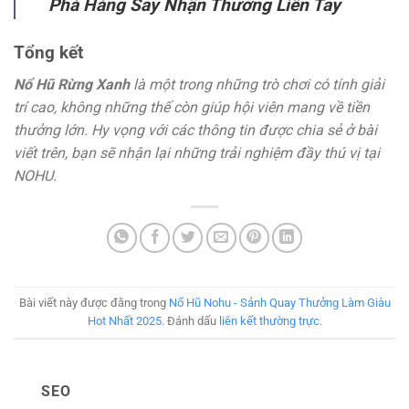
Phá Hăng Say Nhận Thưởng Liền Tay
Tổng kết
Nổ Hũ Rừng Xanh
là một trong những trò chơi có tính giải
trí cao, không những thế còn giúp hội viên mang về tiền
thưởng lớn. Hy vọng với các thông tin được chia sẻ ở bài
viết trên, bạn sẽ nhận lại những trải nghiệm đầy thú vị tại
NOHU.
Bài viết này được đăng trong
Nổ Hũ Nohu - Sảnh Quay Thưởng Làm Giàu
Hot Nhất 2025
. Đánh dấu
liên kết thường trực
.
SEO