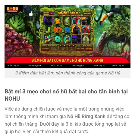
3 điểm đặc biệt làm nên thành công của game Nổ Hũ
Bật mí 3 mẹo chơi nổ hũ bất bại cho tân binh tại
NOHU
Việc áp dụng chiến lược và mẹo là một trong những việc
làm thông minh khi tham gia
Nổ Hũ Rừng Xanh
để tăng cơ
hội chiến thắng. Dưới đây là 3 bí kíp được tổng hợp lại sẽ
giúp hội viên cải thiện kết quả đặt cược.