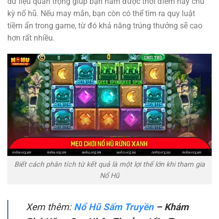
dữ liệu quan trọng giúp bạn nắm được thời điểm hay chu
kỳ nổ hũ. Nếu may mắn, bạn còn có thể tìm ra quy luật
tiềm ẩn trong game, từ đó khả năng trúng thưởng sẽ cao
hơn rất nhiều.
Biết cách phân tích từ kết quả là một lợi thế lớn khi tham gia
Nổ Hũ
Xem thêm:
Nổ Hũ Sấm Truyền
– Khám