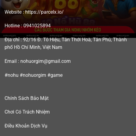
Website :
https://parcelx.io/
Hotline : 0941025894
Địa chỉ : 92/16 Đ. Tô Hiệu, Tân Thới Hoà, Tân Phú, Thành
phố Hồ Chí Minh, Việt Nam
Email :
nohuorgim@gmail.com
#nohu #nohuorgim #game
Chính Sách Bảo Mật
Chơi Có Trách Nhiệm
Điều Khoản Dịch Vụ